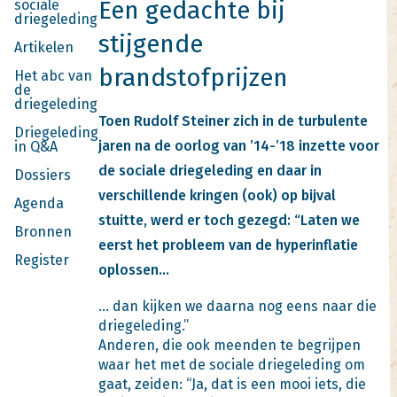
Een gedachte bij
sociale
driegeleding
stijgende
Artikelen
brandstofprijzen
Het abc van
de
driegeleding
Toen Rudolf Steiner zich in de turbulente
Driegeleding
jaren na de oorlog van ’14-’18 inzette voor
in Q&A
de sociale driegeleding en daar in
Dossiers
verschillende kringen (ook) op bijval
Agenda
stuitte, werd er toch gezegd: “Laten we
Bronnen
eerst het probleem van de hyperinflatie
Register
oplossen…
… dan kijken we daarna nog eens naar die
driegeleding.”
Anderen, die ook meenden te begrijpen
waar het met de sociale driegeleding om
gaat, zeiden: “Ja, dat is een mooi iets, die