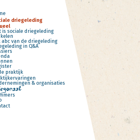
me
iale driegeleding
ueel
 is sociale driegeleding
ikelen
 abc van de driegeleding
egeleding in Q&A
siers
enda
onnen
ister
de praktijk
ktijkervaringen
ernemingen & organisaties
mmers
o
tact