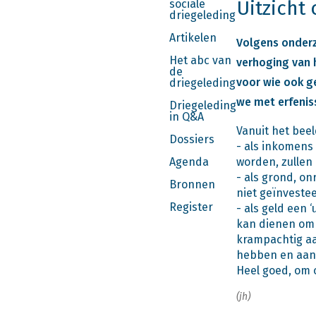
Uitzicht
sociale
driegeleding
Artikelen
Volgens onderz
Het abc van
verhoging van 
de
voor wie ook ge
driegeleding
we met erfenis
Driegeleding
in Q&A
Vanuit het beel
Dossiers
- als inkomens
Agenda
worden, zullen
- als grond, o
Bronnen
niet geïnveste
Register
- als geld een 
kan dienen om 
krampachtig aa
hebben en aan 
Heel goed, om 
(jh)