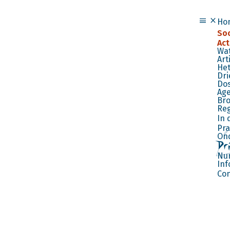
menu
close
Menu
Ho
Soc
Act
Wat
Art
Het
Dri
Dos
Ag
Br
Reg
In 
Pra
Ond
Nu
Inf
Con