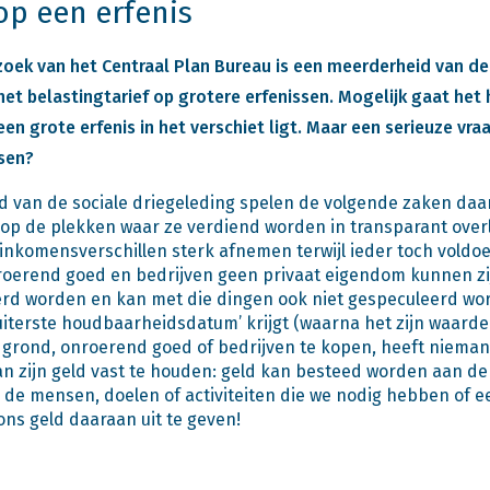
 op een erfenis
oek van het Centraal Plan Bureau is een meerderheid van d
het belastingtarief op grotere erfenissen. Mogelijk gaat het
en grote erfenis in het verschiet ligt. Maar een serieuze vra
sen?
d van de sociale driegeleding spelen de volgende zaken daar
 op de plekken waar ze verdiend worden in transparant over
 inkomensverschillen sterk afnemen terwijl ieder toch voldo
nroerend goed en bedrijven geen privaat eigendom kunnen zij
erd worden en kan met die dingen ook niet gespeculeerd wo
‘uiterste houdbaarheidsdatum’ krijgt (waarna het zijn waarde 
grond, onroerend goed of bedrijven te kopen, heeft nieman
n zijn geld vast te houden: geld kan besteed worden aan d
de mensen, doelen of activiteiten die we nodig hebben of e
ons geld daaraan uit te geven!