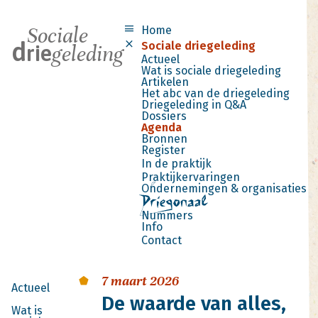
menu
Sociale
Menu
Home
d
close
Sociale driegeleding
rie
geleding
Actueel
Wat is sociale driegeleding
Artikelen
Het abc van de driegeleding
Driegeleding in Q&A
Dossiers
Agenda
Bronnen
Register
In de praktijk
Praktijkervaringen
Ondernemingen & organisaties
Nummers
Info
Contact
7 maart 2026
Actueel
De waarde van alles,
Wat is