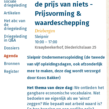
sociale
de prijs van niets -
driegeleding
Prijsvorming &
Artikelen
Het abc van
waardeschepping
de
driegeleding
Driebergen
Driegeleding
Sleipnir
in Q&A
10:00 – 17:00
Kraaybeekerhof, Diederichslaan 25
Dossiers
Agenda
Sleipnir Ondernemersopleiding (de tweede
Bronnen
van vijf opleidingsdagen, ook afzonderlijk
mee te maken, deze dag wordt verzorgd
Register
door Koos Bakker)
Het thema van deze dag:
We ontleden het
gangbare economische vocabulaire. Wat
bedoelen we eigenlijk als we 'winst'
zeggen? Wie bepaalt wat arbeid waard is?