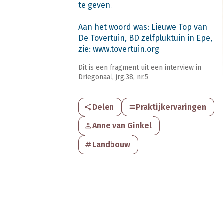
te geven.
Aan het woord was: Lieuwe Top van
De Tovertuin, BD zelfpluktuin in Epe,
zie: www.tovertuin.org
Dit is een fragment uit een interview in
Driegonaal, jrg.38, nr.5
share
Delen
list
Praktijkervaringen
person
Anne van Ginkel
tag
Landbouw