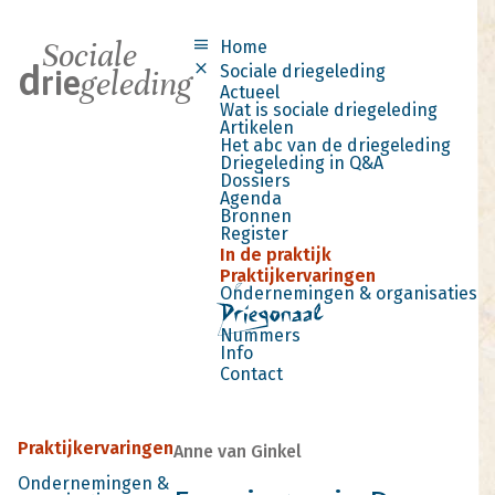
menu
Sociale
Menu
Home
d
close
Sociale driegeleding
rie
geleding
Actueel
Wat is sociale driegeleding
Artikelen
Het abc van de driegeleding
Driegeleding in Q&A
Dossiers
Agenda
Bronnen
Register
In de praktijk
Praktijkervaringen
Ondernemingen & organisaties
Nummers
Info
Contact
Praktijkervaringen
Anne van Ginkel
Ondernemingen &