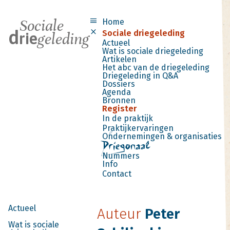
menu
Sociale
Menu
Home
d
close
Sociale driegeleding
rie
geleding
Actueel
Wat is sociale driegeleding
Artikelen
Het abc van de driegeleding
Driegeleding in Q&A
Dossiers
Agenda
Bronnen
Register
In de praktijk
Praktijkervaringen
Ondernemingen & organisaties
Nummers
Info
Contact
Actueel
Auteur
Peter
Wat is sociale